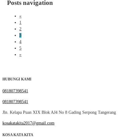
Posts navigation
«
1
2
3
4
5
»
HUBUNGI KAMI
081807398541
081807398541
Jln. Kelapa Puan XIX Blok AJ4 No 8 Gading Serpong Tangerang
kosakatakita2017@gmail.com
KOSA KATA KITA