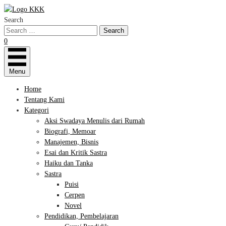
Search
0
Menu
Home
Tentang Kami
Kategori
Aksi Swadaya Menulis dari Rumah
Biografi, Memoar
Manajemen, Bisnis
Esai dan Kritik Sastra
Haiku dan Tanka
Sastra
Puisi
Cerpen
Novel
Pendidikan, Pembelajaran