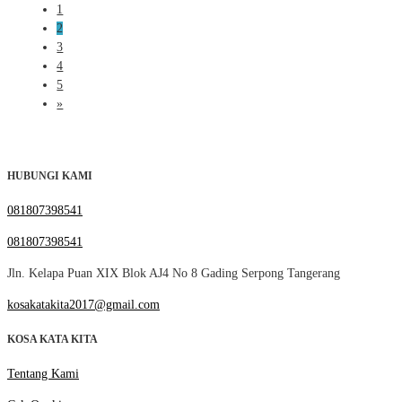
1
2
3
4
5
»
HUBUNGI KAMI
081807398541
081807398541
Jln. Kelapa Puan XIX Blok AJ4 No 8 Gading Serpong Tangerang
kosakatakita2017@gmail.com
KOSA KATA KITA
Tentang Kami