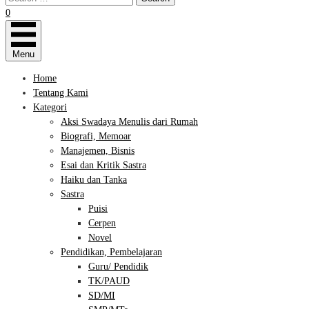
0
Menu
Home
Tentang Kami
Kategori
Aksi Swadaya Menulis dari Rumah
Biografi, Memoar
Manajemen, Bisnis
Esai dan Kritik Sastra
Haiku dan Tanka
Sastra
Puisi
Cerpen
Novel
Pendidikan, Pembelajaran
Guru/ Pendidik
TK/PAUD
SD/MI