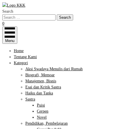
Search
0
Menu
Home
Tentang Kami
Kategori
Aksi Swadaya Menulis dari Rumah
Biografi, Memoar
Manajemen, Bisnis
Esai dan Kritik Sastra
Haiku dan Tanka
Sastra
Puisi
Cerpen
Novel
Pendidikan, Pembelajaran