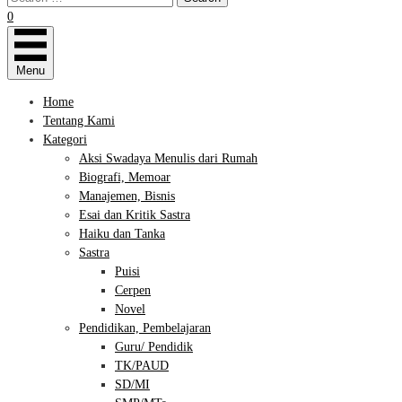
0
Menu
Home
Tentang Kami
Kategori
Aksi Swadaya Menulis dari Rumah
Biografi, Memoar
Manajemen, Bisnis
Esai dan Kritik Sastra
Haiku dan Tanka
Sastra
Puisi
Cerpen
Novel
Pendidikan, Pembelajaran
Guru/ Pendidik
TK/PAUD
SD/MI