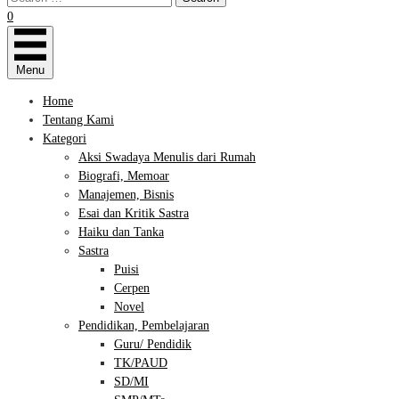
0
Menu
Home
Tentang Kami
Kategori
Aksi Swadaya Menulis dari Rumah
Biografi, Memoar
Manajemen, Bisnis
Esai dan Kritik Sastra
Haiku dan Tanka
Sastra
Puisi
Cerpen
Novel
Pendidikan, Pembelajaran
Guru/ Pendidik
TK/PAUD
SD/MI