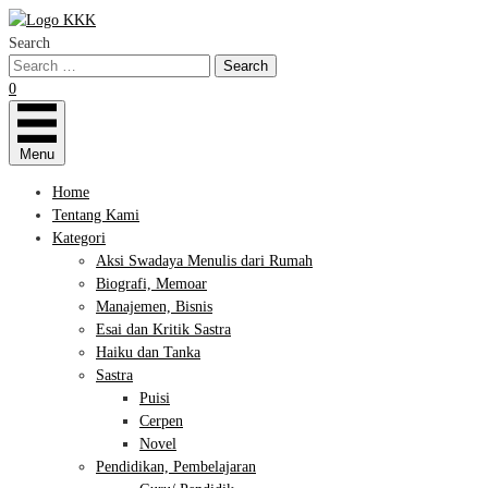
Search
0
Menu
Home
Tentang Kami
Kategori
Aksi Swadaya Menulis dari Rumah
Biografi, Memoar
Manajemen, Bisnis
Esai dan Kritik Sastra
Haiku dan Tanka
Sastra
Puisi
Cerpen
Novel
Pendidikan, Pembelajaran