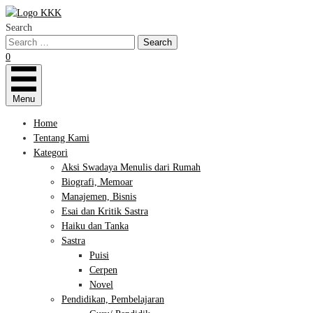
Search
0
Menu
Home
Tentang Kami
Kategori
Aksi Swadaya Menulis dari Rumah
Biografi, Memoar
Manajemen, Bisnis
Esai dan Kritik Sastra
Haiku dan Tanka
Sastra
Puisi
Cerpen
Novel
Pendidikan, Pembelajaran