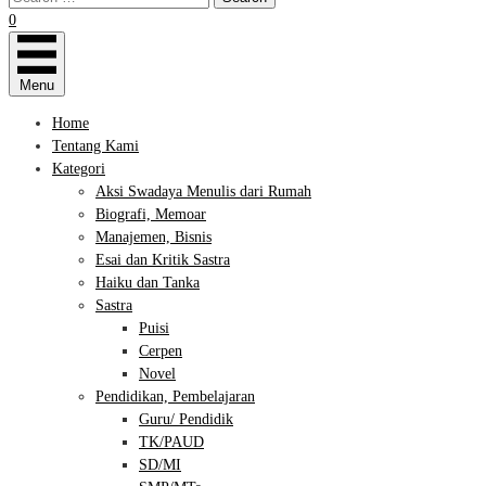
0
Menu
Home
Tentang Kami
Kategori
Aksi Swadaya Menulis dari Rumah
Biografi, Memoar
Manajemen, Bisnis
Esai dan Kritik Sastra
Haiku dan Tanka
Sastra
Puisi
Cerpen
Novel
Pendidikan, Pembelajaran
Guru/ Pendidik
TK/PAUD
SD/MI