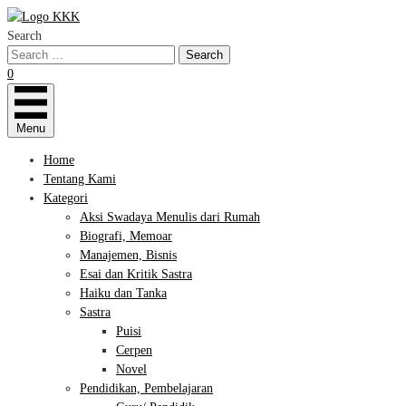
Search
0
Menu
Home
Tentang Kami
Kategori
Aksi Swadaya Menulis dari Rumah
Biografi, Memoar
Manajemen, Bisnis
Esai dan Kritik Sastra
Haiku dan Tanka
Sastra
Puisi
Cerpen
Novel
Pendidikan, Pembelajaran