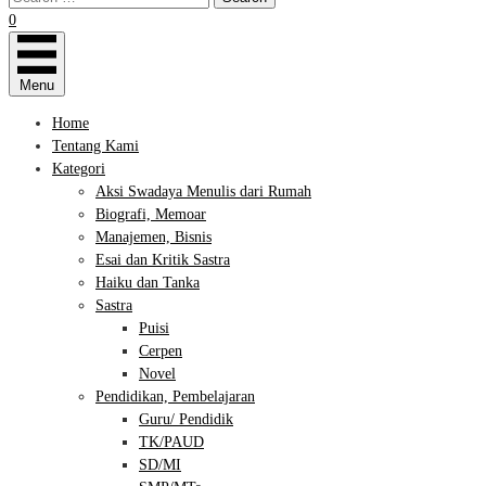
0
Menu
Home
Tentang Kami
Kategori
Aksi Swadaya Menulis dari Rumah
Biografi, Memoar
Manajemen, Bisnis
Esai dan Kritik Sastra
Haiku dan Tanka
Sastra
Puisi
Cerpen
Novel
Pendidikan, Pembelajaran
Guru/ Pendidik
TK/PAUD
SD/MI