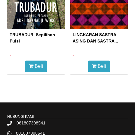
TRUBADUR, Sepilihan
LINGKARAN SASTRA
Puisi
ASING DAN SASTRA...
-
-
Beli
Beli
HUBUNGI KAMI
081807398541
081807398541