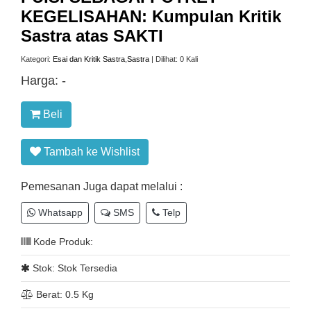
KEGELISAHAN: Kumpulan Kritik
Sastra atas SAKTI
Kategori:
Esai dan Kritik Sastra
,
Sastra
| Dilihat: 0 Kali
Harga:
-
Beli
Tambah ke Wishlist
Pemesanan Juga dapat melalui :
Whatsapp
SMS
Telp
Kode Produk:
Stok: Stok Tersedia
Berat: 0.5 Kg