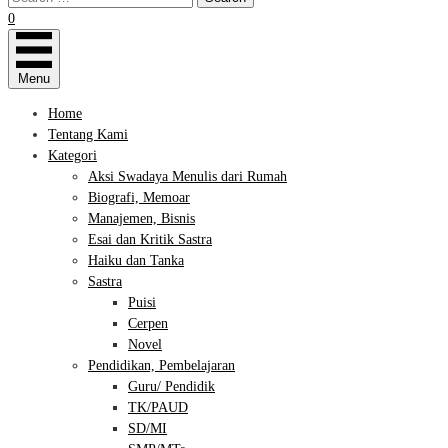
0
Menu
Home
Tentang Kami
Kategori
Aksi Swadaya Menulis dari Rumah
Biografi, Memoar
Manajemen, Bisnis
Esai dan Kritik Sastra
Haiku dan Tanka
Sastra
Puisi
Cerpen
Novel
Pendidikan, Pembelajaran
Guru/ Pendidik
TK/PAUD
SD/MI